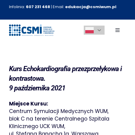
Przejdź
Infolinia:
607 231 468
| Email:
edukacja@csmiwum.pl
do
zawartości
Toggle
Navigati
O nas
Aktualności
Kurs Echokardiografia przezprzełykowa i
kontrastowa.
Kursy medyczne
9 października 2021
Miejsce Kursu:
Innowacje
Centrum Symulacji Medycznych WUM,
blok C na terenie Centralnego Szpitala
Kontakt
Klinicznego UCK WUM,
ul. Stefana Banacha 1a, Warszawa