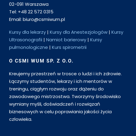
02-091 Warszawa
Tel: +48 22 572 0315
Email: biuro@csmiwum.pl
Kursy dla lekarzy
|
Kursy dla Anestezjologów
|
Kursy
Ultrasonografii
|
Namiot barierowy
|
Kursy
pulmonologiczne
|
Kurs spirometrii
O CSMI WUM SP. Z O.O.
Kreujemy przestrzeń w trosce o ludzi i ich zdrowie.
Łączymy studentów, lekarzy i ich mentorów w
treningu, ciągłym rozwoju oraz dążeniu do
zawodowego mistrzostwa. Tworzymy środowisko
wymiany myśli, doświadczeń i rozwiązań
biznesowych w celu poprawiania jakości życia
człowieka.