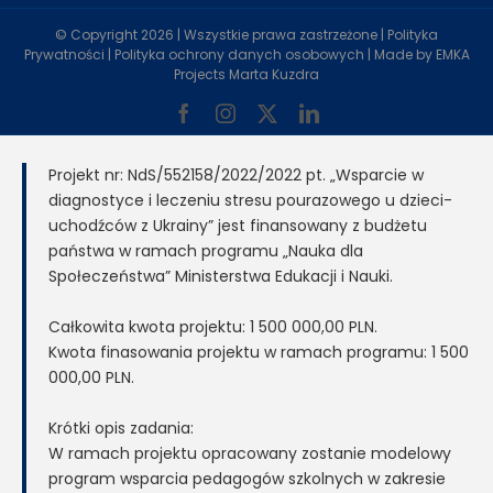
© Copyright
2026 | Wszystkie prawa zastrzeżone |
Polityka
Prywatności
|
Polityka ochrony danych osobowych
| Made by
EMKA
Projects Marta Kuzdra
Facebook
Instagram
X
LinkedIn
Projekt nr: NdS/552158/2022/2022 pt. „Wsparcie w
diagnostyce i leczeniu stresu pourazowego u dzieci-
uchodźców z Ukrainy” jest finansowany z budżetu
państwa w ramach programu „Nauka dla
Społeczeństwa” Ministerstwa Edukacji i Nauki.
Całkowita kwota projektu: 1 500 000,00 PLN.
Kwota finasowania projektu w ramach programu: 1 500
000,00 PLN.
Krótki opis zadania:
W ramach projektu opracowany zostanie modelowy
program wsparcia pedagogów szkolnych w zakresie