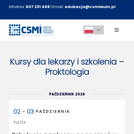
Przejdź
Infolinia:
607 231 468
| Email:
edukacja@csmiwum.pl
do
zawartości
Toggle
Navigati
O nas
Kursy dla lekarzy i szkolenia –
Aktualności
Proktologia
Kursy medyczne
PAŹDZIERNIK 2026
Innowacje
02 - 03
PAŹDZIERNIK
PIĄTEK
Kontakt