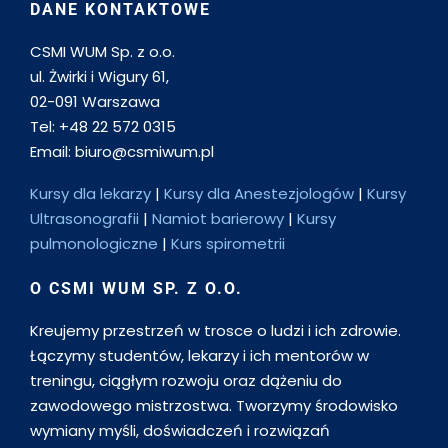
DANE KONTAKTOWE
CSMI WUM Sp. z o.o.
ul. Żwirki i Wigury 61,
02-091 Warszawa
Tel: +48 22 572 0315
Email: biuro@csmiwum.pl
Kursy dla lekarzy
|
Kursy dla Anestezjologów
|
Kursy
Ultrasonografii
|
Namiot barierowy
|
Kursy
pulmonologiczne
|
Kurs spirometrii
O CSMI WUM SP. Z O.O.
Kreujemy przestrzeń w trosce o ludzi i ich zdrowie.
Łączymy studentów, lekarzy i ich mentorów w
treningu, ciągłym rozwoju oraz dążeniu do
zawodowego mistrzostwa. Tworzymy środowisko
wymiany myśli, doświadczeń i rozwiązań