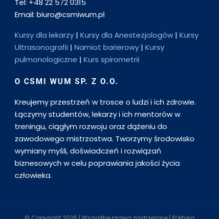
Tel: +48 22 572 0315
Email: biuro@csmiwum.pl
Kursy dla lekarzy
|
Kursy dla Anestezjologów
|
Kursy
Ultrasonografii
|
Namiot barierowy
|
Kursy
pulmonologiczne
|
Kurs spirometrii
O CSMI WUM SP. Z O.O.
Kreujemy przestrzeń w trosce o ludzi i ich zdrowie.
Łączymy studentów, lekarzy i ich mentorów w
treningu, ciągłym rozwoju oraz dążeniu do
zawodowego mistrzostwa. Tworzymy środowisko
wymiany myśli, doświadczeń i rozwiązań
biznesowych w celu poprawiania jakości życia
człowieka.
© Copyright
2026 | Wszystkie prawa zastrzeżone |
Polityka