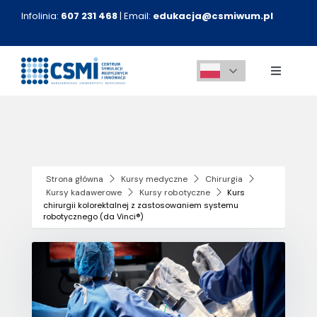
Przejdź
Infolinia:
607 231 468
| Email:
edukacja@csmiwum.pl
do
zawartości
Toggle
Navigati
O nas
Aktualności
Strona główna
Kursy medyczne
Chirurgia
Kursy kadawerowe
Kursy robotyczne
Kurs
Kursy medyczne
chirurgii kolorektalnej z zastosowaniem systemu
robotycznego (da Vinci®)
Innowacje
Kontakt