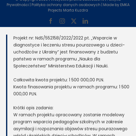
Prywatności
|
Polityka ochrony danych osobowych
| Made by
EMKA
Projects Marta Kuzdra
Facebook
Instagram
X
LinkedIn
Projekt nr: NdS/552158/2022/2022 pt. „Wsparcie w
diagnostyce i leczeniu stresu pourazowego u dzieci-
uchodźców z Ukrainy” jest finansowany z budżetu
państwa w ramach programu „Nauka dla
Społeczeństwa” Ministerstwa Edukacji i Nauki.
Całkowita kwota projektu: 1 500 000,00 PLN.
Kwota finasowania projektu w ramach programu: 1 500
000,00 PLN.
Krótki opis zadania:
W ramach projektu opracowany zostanie modelowy
program wsparcia pedagogów szkolnych w zakresie
asymilacji i rozpoznania objawów stresu pourazowego
wśród ukraińskich dzieci-uchodźców. W ramach