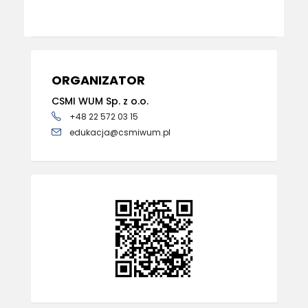
ORGANIZATOR
CSMI WUM Sp. z o.o.
+48 22 572 03 15
edukacja@csmiwum.pl