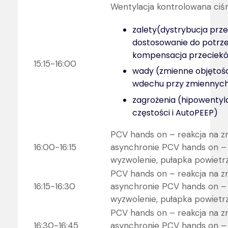
Wentylacja kontrolowana ci
zalety(dystrybucja prz
dostosowanie do potrz
kompensacja przeciekó
15:15-16:00
wady (zmienne objętoś
wdechu przy zmiennyc
zagrożenia (hipowentyl
częstości i AutoPEEP)
PCV hands on – reakcja na z
16:00-16:15
asynchronie PCV hands on –
wyzwolenie, pułapka powietrz
PCV hands on – reakcja na z
16:15-16:30
asynchronie PCV hands on –
wyzwolenie, pułapka powietrz
PCV hands on – reakcja na z
16:30-16:45
asynchronie PCV hands on –