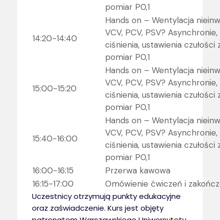
pomiar P0,1
Hands on – Wentylacja niein
VCV, PCV, PSV? Asynchronie, 
14:20-14:40
ciśnienia, ustawienia czułośc
pomiar P0,1
Hands on – Wentylacja niein
VCV, PCV, PSV? Asynchronie, 
15:00-15:20
ciśnienia, ustawienia czułośc
pomiar P0,1
Hands on – Wentylacja niein
VCV, PCV, PSV? Asynchronie, 
15:40-16:00
ciśnienia, ustawienia czułośc
pomiar P0,1
16:00-16:15
Przerwa kawowa
16:15-17:00
Omówienie ćwiczeń i zakończ
Uczestnicy otrzymują punkty edukacyjne
oraz zaświadczenie. Kurs jest objęty
patronatem Warszawskiego Uniwersytety