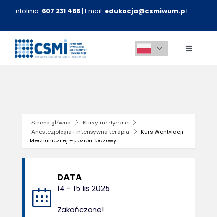
Przejdź
Infolinia:
607 231 468
| Email:
edukacja@csmiwum.pl
do
zawartości
Toggle
Navigati
O nas
Aktualności
Strona główna
Kursy medyczne
Anestezjologia i intensywna terapia
Kurs Wentylacji
Kursy medyczne
Mechanicznej – poziom bazowy
Innowacje
DATA
14 - 15 lis 2025
Kontakt
Zakończone!