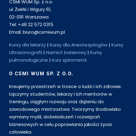
CSMI WUM Sp. z o.o.
ul. Żwirki i Wigury 61,
02-091 Warszawa
Tel: +48 22 572 0315
Email: biuro@csmiwum.pl
Kursy dla lekarzy
|
Kursy dla Anestezjologów
|
Kursy
Ultrasonografii
|
Namiot barierowy
|
Kursy
pulmonologiczne
|
Kurs spirometrii
O CSMI WUM SP. Z O.O.
Kreujemy przestrzeń w trosce o ludzi i ich zdrowie.
Łączymy studentów, lekarzy i ich mentorów w
treningu, ciągłym rozwoju oraz dążeniu do
zawodowego mistrzostwa. Tworzymy środowisko
wymiany myśli, doświadczeń i rozwiązań
biznesowych w celu poprawiania jakości życia
człowieka.