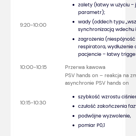
zalety (łatwy w użyciu –
parametr);
wady (oddech typu „wszy
9:20-10:00
synchronizacją wdechu 
zagrożenia (niespójnoś
respiratora, wydłużenie
pacjencie – łatwy trigge
10:00-10:15
Przerwa kawowa
PSV hands on – reakcja na z
asynchronie PSV hands on
szybkość wzrostu ciśnien
10:15-10:30
czułość zakończenia fa
podwójne wyzwolenie,
pomiar P0,1