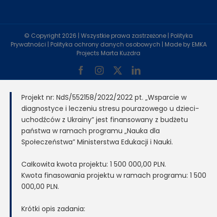
© Copyright
2026 | Wszystkie prawa zastrzeżone |
Polityka
Prywatności
|
Polityka ochrony danych osobowych
| Made by
EMKA
Projects Marta Kuzdra
Facebook
Instagram
X
LinkedIn
Projekt nr: NdS/552158/2022/2022 pt. „Wsparcie w
diagnostyce i leczeniu stresu pourazowego u dzieci-
uchodźców z Ukrainy” jest finansowany z budżetu
państwa w ramach programu „Nauka dla
Społeczeństwa” Ministerstwa Edukacji i Nauki.
Całkowita kwota projektu: 1 500 000,00 PLN.
Kwota finasowania projektu w ramach programu: 1 500
000,00 PLN.
Krótki opis zadania: