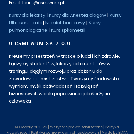
Email: biuro@csmiwum.pl
Kursy dla lekarzy
|
Kursy dla Anestezjologów
|
Kursy
Ultrasonografii
|
Namiot barierowy
|
Kursy
pulmonologiczne
|
Kurs spirometrii
O CSMI WUM SP. Z O.O.
Kreujemy przestrzeń w trosce o ludzi i ich zdrowie.
Łączymy studentów, lekarzy i ich mentorów w
treningu, ciągłym rozwoju oraz dążeniu do
zawodowego mistrzostwa. Tworzymy środowisko
wymiany myśli, doświadczeń i rozwiązań
biznesowych w celu poprawiania jakości życia
człowieka.
© Copyright
2026 | Wszystkie prawa zastrzeżone |
Polityka
Prywatności
|
Polityka ochrony danych osobowych
| Made by
EMKA