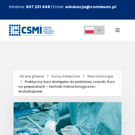
Przejdź
Infolinia:
607 231 468
| Email:
edukacja@csmiwum.pl
do
zawartości
Toggle
Navigati
O nas
Aktualności
Strona główna
Kursy medyczne
Neurochirurgia
Praktyczny kurs dostępów do podstawy czaszki. Kurs
Kursy medyczne
na preparatach – techniki mikrochirurgiczne i
endoskopowe.
Innowacje
Kontakt