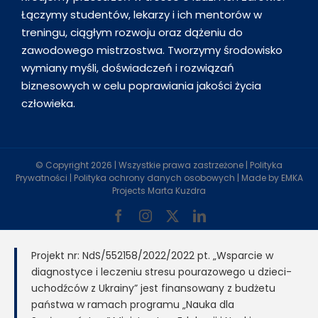
Łączymy studentów, lekarzy i ich mentorów w
treningu, ciągłym rozwoju oraz dążeniu do
zawodowego mistrzostwa. Tworzymy środowisko
wymiany myśli, doświadczeń i rozwiązań
biznesowych w celu poprawiania jakości życia
człowieka.
© Copyright
2026 | Wszystkie prawa zastrzeżone |
Polityka
Prywatności
|
Polityka ochrony danych osobowych
| Made by
EMKA
Projects Marta Kuzdra
Facebook
Instagram
X
LinkedIn
Projekt nr: NdS/552158/2022/2022 pt. „Wsparcie w
diagnostyce i leczeniu stresu pourazowego u dzieci-
uchodźców z Ukrainy” jest finansowany z budżetu
państwa w ramach programu „Nauka dla