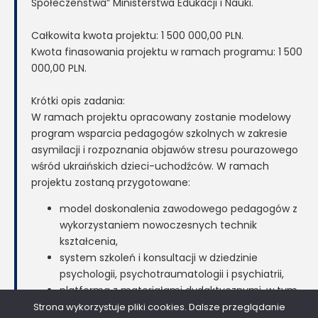
Społeczeństwa” Ministerstwa Edukacji i Nauki.
Całkowita kwota projektu: 1 500 000,00 PLN.
Kwota finasowania projektu w ramach programu: 1 500
000,00 PLN.
Krótki opis zadania:
W ramach projektu opracowany zostanie modelowy
program wsparcia pedagogów szkolnych w zakresie
asymilacji i rozpoznania objawów stresu pourazowego
wśród ukraińskich dzieci-uchodźców. W ramach
projektu zostaną przygotowane:
model doskonalenia zawodowego pedagogów z
wykorzystaniem nowoczesnych technik
kształcenia,
system szkoleń i konsultacji w dziedzinie
psychologii, psychotraumatologii i psychiatrii,
platforma z materiałami dydaktycznymi, w tym
narzędziami w technologii wirtualnej
Strona wykorzystuje pliki cookies. Dalsze przeglądanie