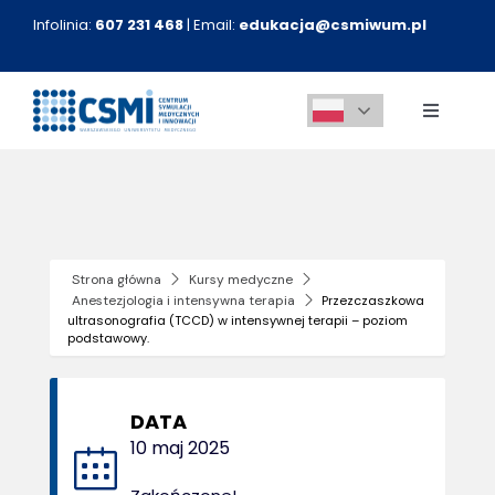
Przejdź
Infolinia:
607 231 468
| Email:
edukacja@csmiwum.pl
do
zawartości
Toggle
Navigati
O nas
Aktualności
Strona główna
Kursy medyczne
Anestezjologia i intensywna terapia
Przezczaszkowa
Kursy medyczne
ultrasonografia (TCCD) w intensywnej terapii – poziom
podstawowy.
Innowacje
DATA
10 maj 2025
Kontakt