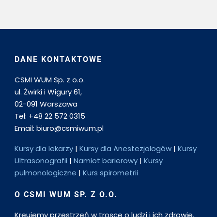
DANE KONTAKTOWE
CSMI WUM Sp. z o.o.
ul. Żwirki i Wigury 61,
02-091 Warszawa
Tel: +48 22 572 0315
Email: biuro@csmiwum.pl
Kursy dla lekarzy
|
Kursy dla Anestezjologów
|
Kursy
Ultrasonografii
|
Namiot barierowy
|
Kursy
pulmonologiczne
|
Kurs spirometrii
O CSMI WUM SP. Z O.O.
Kreujemy przestrzeń w trosce o ludzi i ich zdrowie.