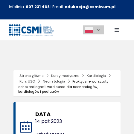
Przejdź
Infolinia:
607 231 468
| Email:
edukacja@csmiwum.pl
do
zawartości
Toggle
Navigati
O nas
Aktualności
Strona główna
Kursy medyczne
Kardiologia
Kurs USG
Neonatologia
Praktyczne warsztaty
Kursy medyczne
echokardiografii wad serca dla neonatologów,
kardiologów i pediatrów
Innowacje
DATA
14 paź 2023
Kontakt