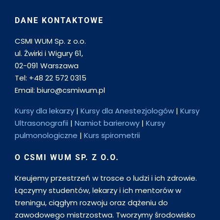
DANE KONTAKTOWE
CSMI WUM Sp. z o.o.
ul. Żwirki i Wigury 61,
02-091 Warszawa
Tel: +48 22 572 0315
Email: biuro@csmiwum.pl
Kursy dla lekarzy
|
Kursy dla Anestezjologów
|
Kursy
Ultrasonografii
|
Namiot barierowy
|
Kursy
pulmonologiczne
|
Kurs spirometrii
O CSMI WUM SP. Z O.O.
Kreujemy przestrzeń w trosce o ludzi i ich zdrowie.
Łączymy studentów, lekarzy i ich mentorów w
treningu, ciągłym rozwoju oraz dążeniu do
zawodowego mistrzostwa. Tworzymy środowisko