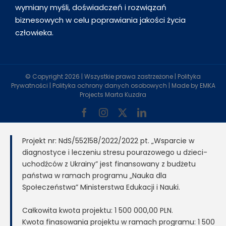
wymiany myśli, doświadczeń i rozwiązań
biznesowych w celu poprawiania jakości życia
człowieka.
© Copyright
2026 | Wszystkie prawa zastrzeżone |
Polityka
Prywatności
|
Polityka ochrony danych osobowych
| Made by
EMKA
Projects Marta Kuzdra
Facebook
Instagram
X
LinkedIn
Projekt nr: NdS/552158/2022/2022 pt. „Wsparcie w
diagnostyce i leczeniu stresu pourazowego u dzieci-
uchodźców z Ukrainy” jest finansowany z budżetu
państwa w ramach programu „Nauka dla
Społeczeństwa” Ministerstwa Edukacji i Nauki.
Całkowita kwota projektu: 1 500 000,00 PLN.
Kwota finasowania projektu w ramach programu: 1 500