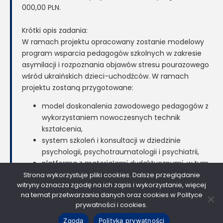
000,00 PLN.
Krótki opis zadania:
W ramach projektu opracowany zostanie modelowy
program wsparcia pedagogów szkolnych w zakresie
asymilacji i rozpoznania objawów stresu pourazowego
wśród ukraińskich dzieci-uchodźców. W ramach
projektu zostaną przygotowane:
model doskonalenia zawodowego pedagogów z
wykorzystaniem nowoczesnych technik
kształcenia,
system szkoleń i konsultacji w dziedzinie
psychologii, psychotraumatologii i psychiatrii,
platforma z materiałami dydaktycznymi, w tym
narzędziami w technologii wirtualnej
Strona wykorzystuje pliki cookies. Dalsze przeglądanie
witryny oznacza zgodę na ich zapis i wykorzystanie, więcej
rzeczywistości.
na temat przetwarzania danych oraz cookies w Polityce
prywatności i cookies.
Zgoda
Polityka prywatności