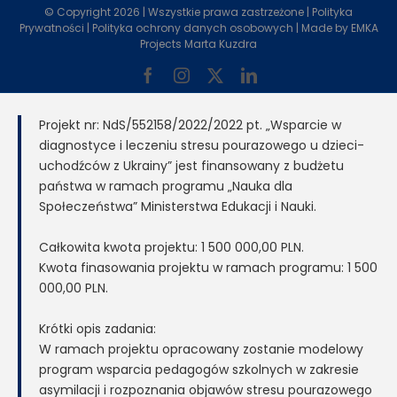
© Copyright
2026 | Wszystkie prawa zastrzeżone |
Polityka
Prywatności
|
Polityka ochrony danych osobowych
| Made by
EMKA
Projects Marta Kuzdra
Facebook
Instagram
X
LinkedIn
Projekt nr: NdS/552158/2022/2022 pt. „Wsparcie w
diagnostyce i leczeniu stresu pourazowego u dzieci-
uchodźców z Ukrainy” jest finansowany z budżetu
państwa w ramach programu „Nauka dla
Społeczeństwa” Ministerstwa Edukacji i Nauki.
Całkowita kwota projektu: 1 500 000,00 PLN.
Kwota finasowania projektu w ramach programu: 1 500
000,00 PLN.
Krótki opis zadania:
W ramach projektu opracowany zostanie modelowy
program wsparcia pedagogów szkolnych w zakresie
asymilacji i rozpoznania objawów stresu pourazowego