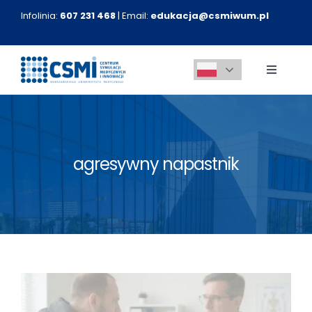
Przejdź
Infolinia:
607 231 468
| Email:
edukacja@csmiwum.pl
do
zawartości
Toggle
Navigati
O nas
Aktualności
agresywny napastnik
Kursy medyczne
Innowacje
Kontakt