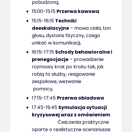
pobudzoną,
15:00-15:15
Przerwa kawowa
15:15-16:15
Techniki
deeskalacyjne
– mowa ciała, ton
głosu, dystans fizyczny, czego
unikać w komunikacji,
16:15-17:15
Schody behawioralne i
prenegocjacje
– prowadzenie
rozmowy krok po kroku tak, jak
robią to służby, reagowanie
zespołowe, wezwanie
pomocy,
17:15-17:45
Przerwa obiadowa
17:45-19:45
Symulacja sytuacji
kryzysowej wraz z omówieniem
Ćwiczenia praktyczne
oparte o realistyczne scenariusze: