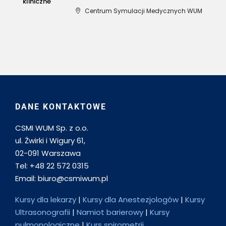
kliniczne
Centrum Symulacji Medycznych WUM
DANE KONTAKTOWE
CSMI WUM Sp. z o.o.
ul. Żwirki i Wigury 61,
02-091 Warszawa
Tel: +48 22 572 0315
Email: biuro@csmiwum.pl
Kursy dla lekarzy
|
Kursy dla Anestezjologów
|
Kursy
Ultrasonografii
|
Namiot barierowy
|
Kursy
pulmonologiczne
|
Kurs spirometrii