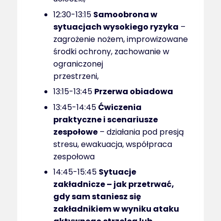
12:30-13:15
Samoobrona w
sytuacjach wysokiego ryzyka
–
zagrożenie nożem, improwizowane
środki ochrony, zachowanie w
ograniczonej
przestrzeni,
13:15-13:45
Przerwa obiadowa
13:45-14:45
Ćwiczenia
praktyczne i scenariusze
zespołowe
– działania pod presją
stresu, ewakuacja, współpraca
zespołowa
14:45-15:45
Sytuacje
zakładnicze – jak przetrwać,
gdy sam staniesz się
zakładnikiem w wyniku ataku