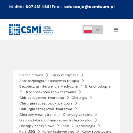
Przejdź
Infolinia:
607 231 468
| Email:
edukacja@csmiwum.pl
do
zawartości
Toggle
Navigati
O nas
Aktualności
Strona główna
Kursy medyczne
Anestezjologia i intensywna terapia
Kursy medyczne
Bezpieczna Interwencja Medyczna
Bronchoskopia
Bronchoskopia zaawansowana
Chir. szczękowo-twarzowa
Chirurgia
Innowacje
Chirurgia szczęgowo-twarzowa
Chirurgia szczękowo-twarzowa
Choroby wewnętrzne
Choroby zakaźne
Diagnostyka śródmiąższowych chorób płuc
Kontakt
Dostępy naczyniowe
Inne
Kardiologia
Kurs USG
Kursy kadawerowe
Kursy robotyczne