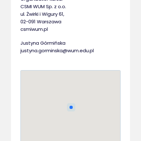
CSMI WUM Sp. z o.o.
ul. Żwirki i Wigury 61,
02-091 Warszawa
csmiwum.pl
Justyna Górmińska
justyna.gorminska@wum.edu.pl