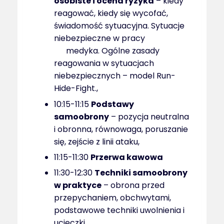
osobiste i ocena ryzyka
– kiedy
reagować, kiedy się wycofać,
świadomość sytuacyjna. Sytuacje
niebezpieczne w pracy
medyka. Ogólne zasady
reagowania w sytuacjach
niebezpiecznych – model Run-
Hide-Fight.,
10:15-11:15
Podstawy
samoobrony
– pozycja neutralna
i obronna, równowaga, poruszanie
się, zejście z linii ataku,
11:15-11:30
Przerwa kawowa
11:30-12:30
Techniki samoobrony
w praktyce
– obrona przed
przepychaniem, obchwytami,
podstawowe techniki uwolnienia i
ucieczki,