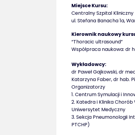
Miejsce Kursu:
Centralny Szpital Kliniczn
ul. Stefana Banacha 1a, W
Kierownik naukowy kurs
“Thoracic ultrasound”
Współpraca naukowa: dr hab
Wykładowcy:
dr Paweł Gajkowski, dr me
Katarzyna Faber, dr hab. P
Organizatorzy
1. Centrum Symulacji i In
2. Katedra i Klinika Choró
Uniwersytet Medyczny
3. Sekcja Pneumonologii I
PTCHP)