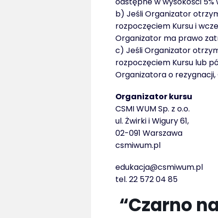
odstępne w wysokości 5% w
b) Jeśli Organizator otrz
rozpoczęciem Kursu i wcze
Organizator ma prawo zatr
c) Jeśli Organizator otrzy
rozpoczęciem Kursu lub póź
Organizatora o rezygnacji
Organizator kursu
CSMI WUM Sp. z o.o.
ul. Żwirki i Wigury 61,
02-091 Warszawa
csmiwum.pl
edukacja@csmiwum.pl
tel. 22 572 04 85
“Czarno na