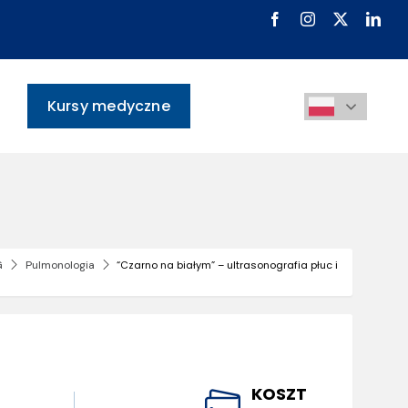
Kursy medyczne
G
Pulmonologia
“Czarno na białym” – ultrasonografia płuc i
KOSZT