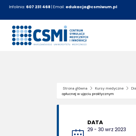
Przejdź
Infolinia:
607 231 468
| Email:
edukacja@csmiwum.pl
do
zawartości
Strona główna
Kursy medyczne
Di
opłucnej w ujęciu praktycznym
DATA
29 - 30 wrz 2023