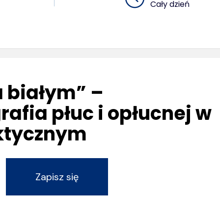
Cały dzień
 białym” –
rafia płuc i opłucnej w
aktycznym
Zapisz się