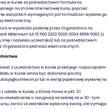
twa w Kursie za pośrednictwem formularza
pnego na stronie internetowej Kursu poprzez
nie wszystkich wymaganych pól formularza i wysłane go
ą elektroniczną.
 Kurs w wysokości podanej przez Organizatora na
nk Millennium SA 15 1160 2202 0000 0004 8956 5063 (z
, imię i nazwisko uczestnika) lub za pośrednictwem
 Organizatora płatności elektronicznych.
stnictwa
nować z uczestnictwa w Kursie przed jego rozpoczęciem.
działu w Kursie winna być dokonana pocztą
dukacja@csmiwum.pl lub w wersji papierowej wysłanej na
z udziału w Kursie, o której mowa w pkt. 3.1:
ma oświadczenie o rezygnacji wcześniej niż w 30 -tym
ursu, zwróci Uczestnikowi wpłaconą kwotę, zatrzymując