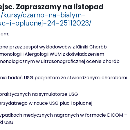
ejsc. Zapraszamy na listopad
l/kursy/czarno-na-bialym-
luc-i-oplucnej-24-25112023/
tom:
zone przez zespół wykładowców
z Kliniki Chorób
onologii i Alergologii WUM z doświadczeniem
lmonologicznym w ultrasonograficznej ocenie chorób
nia badań USG pacjentom ze stwierdzonymi chorobami
i praktycznych na symulatorze USG
rzydatnego w nauce USG płuc i opłucnej
rzypadkach medycznych nagranych w formacie DICOM
–
ki USG