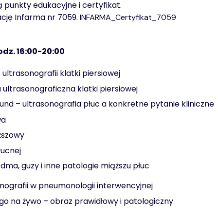
 punkty edukacyjne i certyfikat.
ację Infarma nr 7059.
INFARMA_Certyfikat_7059
odz. 16:00-20:00
ltrasonografii klatki piersiowej
ultrasonograficzna klatki piersiowej
und – ultrasonografia płuc a konkretne pytanie kliniczne
wa
ższowy
łucnej
odma, guzy i inne patologie miąższu płuc
nografii w pneumonologii interwencyjnej
o na żywo – obraz prawidłowy i patologiczny