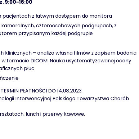
z. 9:00-16:00
 pacjentach z łatwym dostępem do monitora
 kameralnych, czteroosobowych podgrupach, z
uktorem przypisanym każdej podgrupie
 klinicznych – analiza własna filmów z zapisem badania
o w formacie DICOM. Nauka usystematyzowanej oceny
aficznych płuc
ńczenie
. TERMIN PŁATNOŚCI DO 14.08.2023.
ologii Interwencyjnej Polskiego Towarzystwa Chorób
rsztatach, lunch i przerwy kawowe.