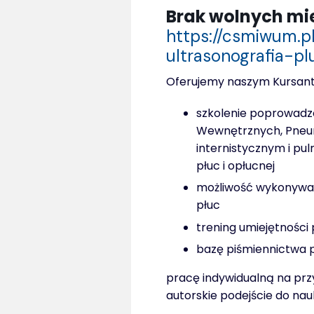
Brak wolnych mi
https://csmiwum.p
ultrasonografia-p
Oferujemy naszym Kursan
szkolenie poprowad
Wewnętrznych, Pneum
internistycznym i pu
płuc i opłucnej
możliwość wykonywa
płuc
trening umiejętnośc
bazę piśmiennictwa p
pracę indywidualną na p
autorskie podejście do nau