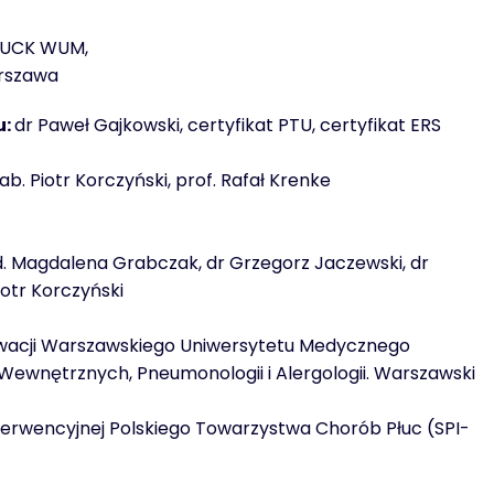
y UCK WUM,
arszawa
u:
dr Paweł Gajkowski, certyfikat PTU, certyfikat ERS
. Piotr Korczyński, prof. Rafał Krenke
d. Magdalena Grabczak, dr Grzegorz Jaczewski, dr
iotr Korczyński
nowacji Warszawskiego Uniwersytetu Medycznego
b Wewnętrznych, Pneumonologii i Alergologii. Warszawski
nterwencyjnej Polskiego Towarzystwa Chorób Płuc (SPI-