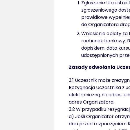
Zgłoszenie Uczestnic
zgłoszeniowego dostę
prawidłowe wypełnie
do Organizatora drog
Wniesienie opłaty za
rachunek bankowy: Ba
dopiskiem: data kursu
udostępnionych przez
Zasady odwołania Ucze
3.1 Uczestnik może zrezyg
Rezygnacja Uczestnika z u
elektroniczną na adres: e
adres Organizatora.
3.2 W przypadku rezygnacji 
a) Jeśli Organizator otrzy
dniu przed rozpoczęciem K