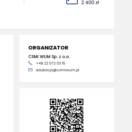
2 400 zł
ORGANIZATOR
CSMI WUM Sp. z o.o.
+48 22 572 03 15
edukacja@csmiwum.pl