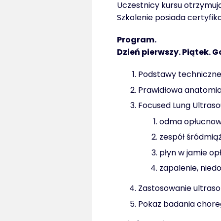
Uczestnicy kursu otrzymują
Szkolenie posiada certyfik
Program.
Dzień pierwszy. Piątek. G
Podstawy techniczne u
Prawidłowa anatomia 
Focused Lung Ultraso
odma opłucno
zespół śródmią
płyn w jamie op
zapalenie, nied
Zastosowanie ultraso
Pokaz badania choreg