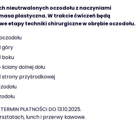
ch nieutrwalonych oczodołu z naczyniami
masa plastyczna. W trakcie ćwiczeń będą
 etapy techniki chirurgiczne w obrębie oczodołu.
 oczodołu
 góry
d boku
ściany dolnej dołu
 strony przyśrodkowej
czodołu
zodołu
. TERMIN PŁATNOŚCI DO 13.10.2025.
rsztatach, lunch i przerwy kawowe.