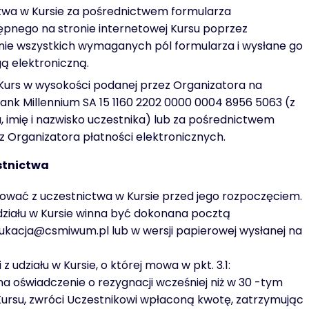
twa w Kursie za pośrednictwem formularza
pnego na stronie internetowej Kursu poprzez
nie wszystkich wymaganych pól formularza i wysłane go
ą elektroniczną.
 Kurs w wysokości podanej przez Organizatora na
nk Millennium SA 15 1160 2202 0000 0004 8956 5063 (z
, imię i nazwisko uczestnika) lub za pośrednictwem
 Organizatora płatności elektronicznych.
stnictwa
nować z uczestnictwa w Kursie przed jego rozpoczęciem.
działu w Kursie winna być dokonana pocztą
dukacja@csmiwum.pl lub w wersji papierowej wysłanej na
z udziału w Kursie, o której mowa w pkt. 3.1:
ma oświadczenie o rezygnacji wcześniej niż w 30 -tym
ursu, zwróci Uczestnikowi wpłaconą kwotę, zatrzymując