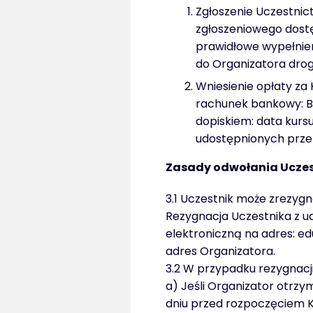
Zgłoszenie Uczestnic
zgłoszeniowego dostę
prawidłowe wypełnie
do Organizatora drog
Wniesienie opłaty za
rachunek bankowy: Ba
dopiskiem: data kursu
udostępnionych przez
Zasady odwołania Ucze
3.1 Uczestnik może zrezyg
Rezygnacja Uczestnika z u
elektroniczną na adres: e
adres Organizatora.
3.2 W przypadku rezygnacji 
a) Jeśli Organizator otrzy
dniu przed rozpoczęciem K