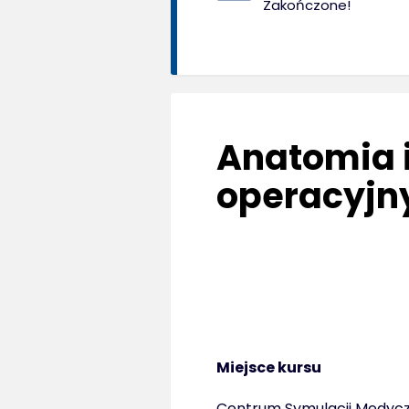
Zakończone!
Anatomia i
operacyjn
Miejsce kursu
Centrum Symulacji Medy