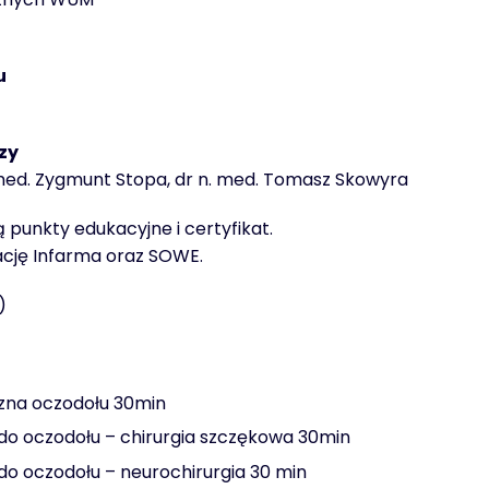
u
zy
. med. Zygmunt Stopa, dr n. med. Tomasz Skowyra
 punkty edukacyjne i certyfikat.
ację Infarma oraz SOWE.
)
zna oczodołu 30min
do oczodołu – chirurgia szczękowa 30min
o oczodołu – neurochirurgia 30 min