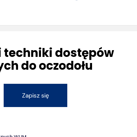
 techniki dostępów
ych do oczodołu
Zapisz się
cznych WUM