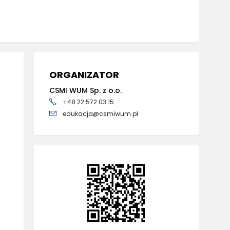
ORGANIZATOR
CSMI WUM Sp. z o.o.
+48 22 572 03 15
edukacja@csmiwum.pl