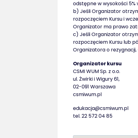
odstępne w wysokości 5% w
b) Jeśli Organizator otrz
rozpoczęciem Kursu i wcze
Organizator ma prawo zatr
c) Jeśli Organizator otrzy
rozpoczęciem Kursu lub póź
Organizatora o rezygnacji
Organizator kursu
CSMI WUM Sp. z o.o.
ul. Żwirki i Wigury 61,
02-091 Warszawa
csmiwum.pl
edukacja@csmiwum.pl
tel. 22 572 04 85