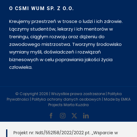
O CSMI WUM SP. Z O.O.
Kreujemy przestrzeń w trosce o ludzi i ich zdrowie.
Łączymy studentów, lekarzy i ich mentorów w
treningu, ciągłym rozwoju oraz dążeniu do
zawodowego mistrzostwa. Tworzymy środowisko
wymiany myśli, doświadczeń i rozwiązań
biznesowych w celu poprawiania jakości życia
człowieka.
© Copyright
2026 | Wszystkie prawa zastrzeżone |
Polityka
Prywatności
|
Polityka ochrony danych osobowych
| Made by
EMKA
Projects Marta Kuzdra
Facebook
Instagram
X
LinkedIn
Projekt nr: NdS/552158/2022/2022 pt. „Wsparcie w