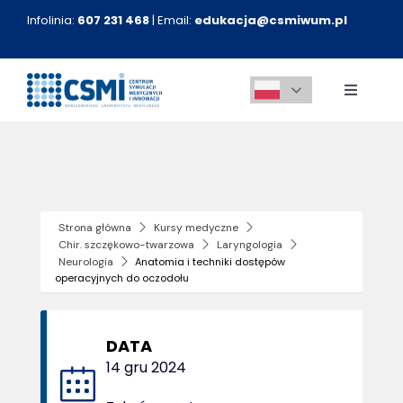
Przejdź
Infolinia:
607 231 468
| Email:
edukacja@csmiwum.pl
do
zawartości
Toggle
Navigati
O nas
Aktualności
Strona główna
Kursy medyczne
Chir. szczękowo-twarzowa
Laryngologia
Kursy medyczne
Neurologia
Anatomia i techniki dostępów
operacyjnych do oczodołu
Innowacje
DATA
14 gru 2024
Kontakt