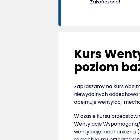
Zakończone!
Kurs Wenty
poziom ba
Zapraszamy na kurs obejm
niewydolnych oddechowo w 
obejmuje wentylacji mech
W czasie kursu przedstawi
Wentylacje Wspomaganą/k
wentylację mechaniczną (
ramach kursu przedstawi