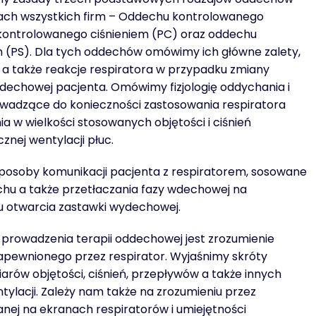
ach wszystkich firm – Oddechu kontrolowanego
 kontrolowanego ciśnieniem (PC) oraz oddechu
(PS). Dla tych oddechów omówimy ich główne zalety,
a także reakcje respiratora w przypadku zmiany
echowej pacjenta. Omówimy fizjologię oddychania i
wadzące do konieczności zastosowania respiratora
nia w wielkości stosowanych objętości i ciśnień
znej wentylacji płuc.
posoby komunikacji pacjenta z respiratorem, sosowane
hu a także przetłaczania fazy wdechowej na
 otwarcia zastawki wydechowej.
rowadzenia terapii oddechowej jest zrozumienie
pewnionego przez respirator. Wyjaśnimy skróty
rów objętości, ciśnień, przepływów a także innych
ylacji. Zależy nam także na zrozumieniu przez
anej na ekranach respiratorów i umiejętności