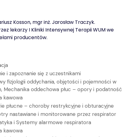
riusz Kosson, mgr inż. Jarosław Traczyk.
ez lekarzy I Kliniki Intensywnej Terapii WUM we
ielami producentów.
acja
ie i zapoznanie się z uczestnikami
y fizjologii oddychania, objętości i pojemności w
h, Mechanika oddechowa płuc – opory i podatność
a kawowa
ie płucne – choroby restrykcyjne i obturacyjne
try nastawiane i monitorowane przez respirator
tyka i Systemy alarmowe respiratora
a kawowa