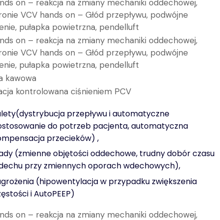
nds on – reakcja na zmiany mechaniki oddechowej,
ronie VCV hands on – Głód przepływu, podwójne
nie, pułapka powietrzna, pendelluft
nds on – reakcja na zmiany mechaniki oddechowej,
ronie VCV hands on – Głód przepływu, podwójne
nie, pułapka powietrzna, pendelluft
a kawowa
acja kontrolowana ciśnieniem PCV
alety(dystrybucja przepływu i automatyczne
ostosowanie do potrzeb pacjenta, automatyczna
ompensacja przecieków) ,
ady (zmienne objętości oddechowe, trudny dobór czasu
dechu przy zmiennych oporach wdechowych),
agrożenia (hipowentylacja w przypadku zwiększenia
zęstości i AutoPEEP)
nds on – reakcja na zmiany mechaniki oddechowej,