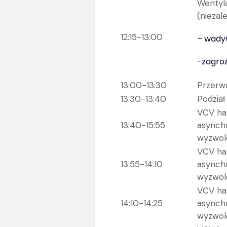
Wentyla
(niezal
12:15-13:00
– wady(
-zagro
13:00-13:30
Przerw
13:30-13:40
Podział
VCV ha
13:40-15:55
asynch
wyzwole
VCV ha
13:55-14:10
asynch
wyzwole
VCV ha
14:10-14:25
asynch
wyzwole