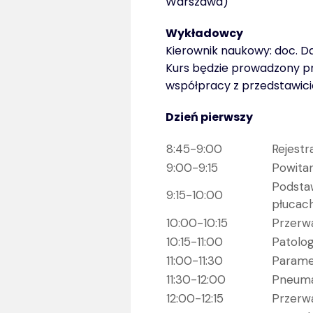
Warszawa)
Wykładowcy
Kierownik naukowy: doc. Da
Kurs będzie prowadzony prz
współpracy z przedstawic
Dzień pierwszy
8:45-9:00
Rejestr
9:00-9:15
Powitan
Podstaw
9:15-10:00
płucac
10:00-10:15
Przerw
10:15-11:00
Patolog
11:00-11:30
Parame
11:30-12:00
Pneuma
12:00-12:15
Przerw