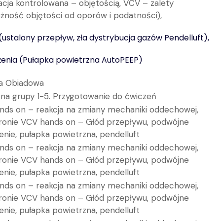
cja kontrolowana – objętością, VCV – zalety
eżność objętości od oporów i podatności),
ustalony przepływ, zła dystrybucja gazów Pendelluft),
żenia (Pułapka powietrzna AutoPEEP)
a Obiadowa
 na grupy 1-5. Przygotowanie do ćwiczeń
nds on – reakcja na zmiany mechaniki oddechowej,
ronie VCV hands on – Głód przepływu, podwójne
nie, pułapka powietrzna, pendelluft
nds on – reakcja na zmiany mechaniki oddechowej,
ronie VCV hands on – Głód przepływu, podwójne
nie, pułapka powietrzna, pendelluft
nds on – reakcja na zmiany mechaniki oddechowej,
ronie VCV hands on – Głód przepływu, podwójne
nie, pułapka powietrzna, pendelluft