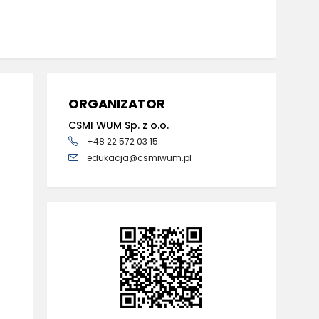
ORGANIZATOR
CSMI WUM Sp. z o.o.
+48 22 572 03 15
edukacja@csmiwum.pl