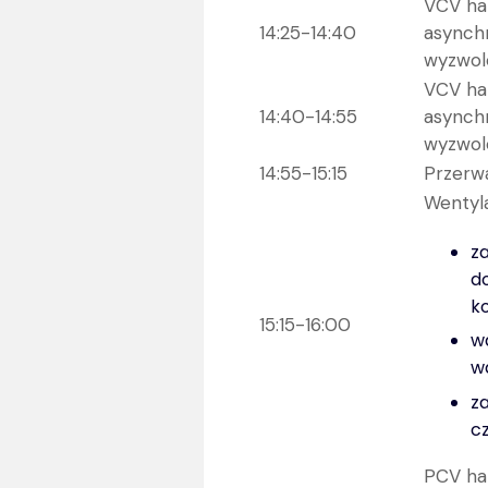
VCV ha
14:25-14:40
asynch
wyzwole
VCV ha
14:40-14:55
asynch
wyzwole
14:55-15:15
Przerw
Wentyl
z
d
k
15:15-16:00
w
w
z
c
PCV ha