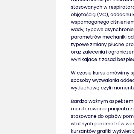
stosowanych w respirator
objętością (VC), oddechu
wspomaganego ciśnieniem 
wady, typowe asynchronie 
parametrów mechaniki odd
typowe zmiany płucne pro
oraz zalecenia i ogranicze
wynikające z zasad bezpiec
W czasie kursu omówimy s
sposoby wyzwalania oddec
wydechową czyli momentu
Bardzo ważnym aspektem p
monitorowania pacjenta za
stosowane do opisów pomia
istotnych parametrów went
kursantów grafiki wyświetl