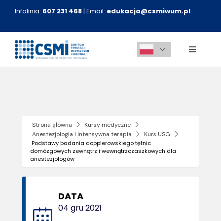
Przejdź
Infolinia:
607 231 468
| Email:
edukacja@csmiwum.pl
do
zawartości
Toggle
Navigati
O nas
Aktualności
Strona główna
Kursy medyczne
Anestezjologia i intensywna terapia
Kurs USG
Kursy medyczne
Podstawy badania dopplerowskiego tętnic
domózgowych zewnątrz i wewnątrzczaszkowych dla
anestezjologów
Innowacje
DATA
Kontakt
04 gru 2021