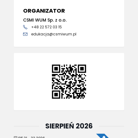
ORGANIZATOR
CSMI WUM Sp. z o.o.
+48 22 572 03 15
edukacja@csmiwum.pl
SIERPIEŃ 2026