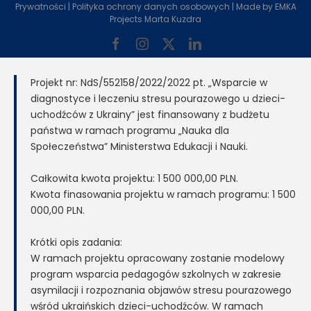
Prywatności
|
Polityka ochrony danych osobowych
| Made by
EMKA
Projects Marta Kuzdra
Facebook
Instagram
X
LinkedIn
Projekt nr: NdS/552158/2022/2022 pt. „Wsparcie w
diagnostyce i leczeniu stresu pourazowego u dzieci-
uchodźców z Ukrainy” jest finansowany z budżetu
państwa w ramach programu „Nauka dla
Społeczeństwa” Ministerstwa Edukacji i Nauki.
Całkowita kwota projektu: 1 500 000,00 PLN.
Kwota finasowania projektu w ramach programu: 1 500
000,00 PLN.
Krótki opis zadania:
W ramach projektu opracowany zostanie modelowy
program wsparcia pedagogów szkolnych w zakresie
asymilacji i rozpoznania objawów stresu pourazowego
wśród ukraińskich dzieci-uchodźców. W ramach