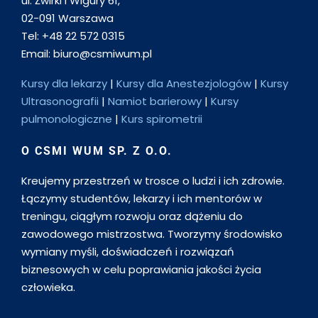
ul. Żwirki i Wigury 61,
02-091 Warszawa
Tel: +48 22 572 0315
Email: biuro@csmiwum.pl
Kursy dla lekarzy
|
Kursy dla Anestezjologów
|
Kursy
Ultrasonografii
|
Namiot barierowy
|
Kursy
pulmonologiczne
|
Kurs spirometrii
O CSMI WUM SP. Z O.O.
Kreujemy przestrzeń w trosce o ludzi i ich zdrowie.
Łączymy studentów, lekarzy i ich mentorów w
treningu, ciągłym rozwoju oraz dążeniu do
zawodowego mistrzostwa. Tworzymy środowisko
wymiany myśli, doświadczeń i rozwiązań
biznesowych w celu poprawiania jakości życia
człowieka.