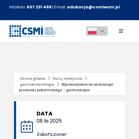
Przejdź
Infolinia:
607 231 468
| Email:
edukacja@csmiwum.pl
do
zawartości
Toggle
Navigati
O nas
Aktualności
Strona główna
Kursy medyczne
gastroentereologia
Wprowadzenie do endoskopii
Kursy medyczne
przewodu pokarmowego – gastroskopia
Innowacje
DATA
08 lis 2025
Kontakt
Zakończone!