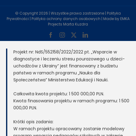
© Copyright
2026 | Wszystkie prawa zastrzeżone |
Polityka
Prywatności
|
Polityka ochrony danych osobowych
| Made by
EMKA
Projects Marta Kuzdra
Facebook
Instagram
X
LinkedIn
Projekt nr: NdS/552158/2022/2022 pt. „Wsparcie w
diagnostyce i leczeniu stresu pourazowego u dzieci-
uchodźców z Ukrainy” jest finansowany z budżetu
państwa w ramach programu „Nauka dla
Społeczeństwa” Ministerstwa Edukacji i Nauki.
Całkowita kwota projektu: 1 500 000,00 PLN.
Kwota finasowania projektu w ramach programu: 1 500
000,00 PLN.
Krótki opis zadania:
W ramach projektu opracowany zostanie modelowy
program wsparcia pedagogów szkolnych w zakresie