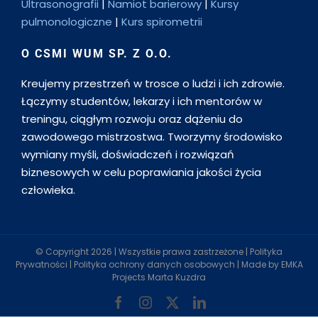
Ultrasonografii
|
Namiot barierowy
|
Kursy
pulmonologiczne
|
Kurs spirometrii
O CSMI WUM SP. Z O.O.
Kreujemy przestrzeń w trosce o ludzi i ich zdrowie.
Łączymy studentów, lekarzy i ich mentorów w
treningu, ciągłym rozwoju oraz dążeniu do
zawodowego mistrzostwa. Tworzymy środowisko
wymiany myśli, doświadczeń i rozwiązań
biznesowych w celu poprawiania jakości życia
człowieka.
© Copyright
2026 | Wszystkie prawa zastrzeżone |
Polityka
Prywatności
|
Polityka ochrony danych osobowych
| Made by
EMKA
Projects Marta Kuzdra
Facebook
Instagram
X
LinkedIn