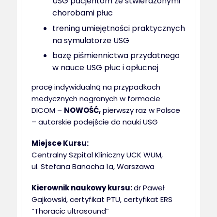
USG pacjentom ze stwierdzonymi
chorobami płuc
trening umiejętności praktycznych
na symulatorze USG
bazę piśmiennictwa przydatnego
w nauce USG płuc i opłucnej
pracę indywidualną na przypadkach
medycznych nagranych w formacie
DICOM –
NOWOŚĆ,
pierwszy raz w Polsce
– autorskie podejście do nauki USG
Miejsce Kursu:
Centralny Szpital Kliniczny UCK WUM,
ul. Stefana Banacha 1a, Warszawa
Kierownik naukowy kursu:
dr Paweł
Gajkowski, certyfikat PTU, certyfikat ERS
“Thoracic ultrasound”