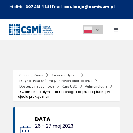
Przejdź
Infolinia:
607 231 468
| Email:
edukacja@csmiwum.pl
do
zawartości
Toggle
Navigati
O nas
Aktualności
Strona główna
Kursy medyczne
Diagnostyka śródmiąższowych chorób płuc
Kursy medyczne
Dostępy naczyniowe
Kurs USG
Pulmonologia
“Czarno na białym” – ultrasonografia płuc i opłucnej w
ujęciu praktycznym
Innowacje
DATA
Kontakt
26 - 27 maj 2023