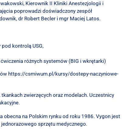
wakowski, Kierownik II Kliniki Anestezjologii i
zajęcia poprowadzi doświadczony zespół
downik, dr Robert Becler i mgr Maciej Latos.
y pod kontrolą USG,
ćwiczenia różnych systemów (BIG i wkrętarki)
rsów
https://csmiwum.pl/kursy/dostepy-naczyniowe-
 tkankach zwierzęcych oraz modelach.
Uczestnicy
ukacyjne.
ma obecna na Polskim rynku od roku 1986.
Vygon jest
ia jednorazowego sprzętu medycznego
.