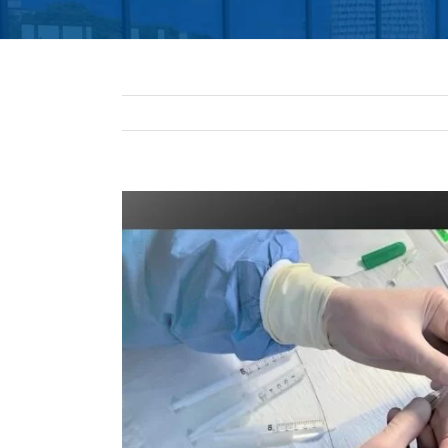
Pokaż
większy
obrazek