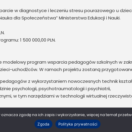
sparcie w diagnostyce i leczeniu stresu pourazowego u dziec
ka dla Społeczeństwa” Ministerstwa Edukacji i Nauki.
LN.
ogramu: 1 500 000,00 PLN.
 modelowy program wsparcia pedagogów szkolnych w zakres
dzieci-uchodźców. W ramach projektu zostaną przygotowan
edagogów z wykorzystaniem nowoczesnych technik kształ
zinie psychologii, psychotraumatologii i psychiatrii,
ymi, w tym narzędziami w technologii wirtualnej rzeczywisto
y oznacza zgodę na ich zapis i wykorzystanie, więcej na temat przet
Zgoda
Polityka prywatności