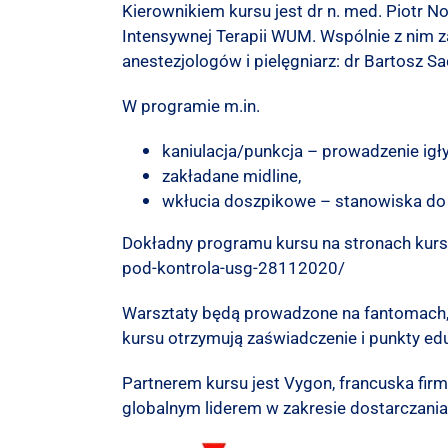
Kierownikiem kursu jest dr n. med. Piotr No
Intensywnej Terapii WUM. Wspólnie z nim 
anestezjologów i pielęgniarz: dr Bartosz Sa
W programie m.in.
kaniulacja/punkcja – prowadzenie igł
zakładane midline,
wkłucia doszpikowe – stanowiska do 
Dokładny programu kursu na stronach ku
pod-kontrola-usg-28112020/
Warsztaty będą prowadzone na fantomach,
kursu otrzymują zaświadczenie i punkty ed
Partnerem kursu jest Vygon,
francuska fir
globalnym liderem w zakresie dostarczan