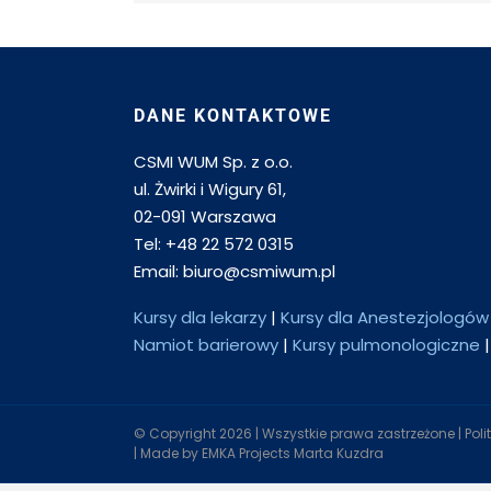
DANE KONTAKTOWE
CSMI WUM Sp. z o.o.
ul. Żwirki i Wigury 61,
02-091 Warszawa
Tel: +48 22 572 0315
Email: biuro@csmiwum.pl
Kursy dla lekarzy
|
Kursy dla Anestezjologów
Namiot barierowy
|
Kursy pulmonologiczne
© Copyright
2026 | Wszystkie prawa zastrzeżone |
Pol
| Made by
EMKA Projects Marta Kuzdra