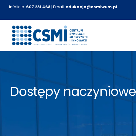
Przejdź
Infolinia:
607 231 468
| Email:
edukacja@csmiwum.pl
do
zawartości
Dostępy naczyniowe 