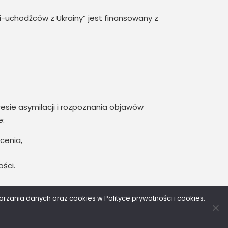
i-uchodźców z Ukrainy” jest finansowany z
ie asymilacji i rozpoznania objawów
e:
cenia,
ści.
warzania danych oraz cookies w Polityce prywatności i cookies.