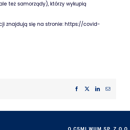
le też samorządy), którzy wykupią
i znajdują się na stronie:
https://covid-
Facebook
X
LinkedIn
Email
O CSMI WUM SP. Z O.O.