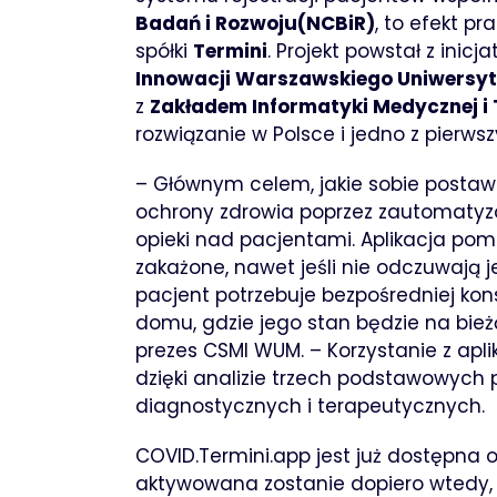
Badań i Rozwoju(NCBiR)
, to efekt 
spółki
Termini
. Projekt powstał z inicj
Innowacji Warszawskiego Uniwersy
z
Zakładem Informatyki Medycznej 
rozwiązanie w Polsce i jedno z pierwsz
– Głównym celem, jakie sobie postawi
ochrony zdrowia poprzez zautomatyz
opieki nad pacjentami. Aplikacja po
zakażone, nawet jeśli nie odczuwają j
pacjent potrzebuje bezpośredniej konsu
domu, gdzie jego stan będzie na bi
prezes CSMI WUM. – Korzystanie z apli
dzięki analizie trzech podstawowych 
diagnostycznych i terapeutycznych.
COVID.Termini.app jest już dostępna o
aktywowana zostanie dopiero wtedy, 