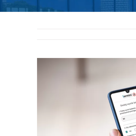
Pokaż
większy
obrazek