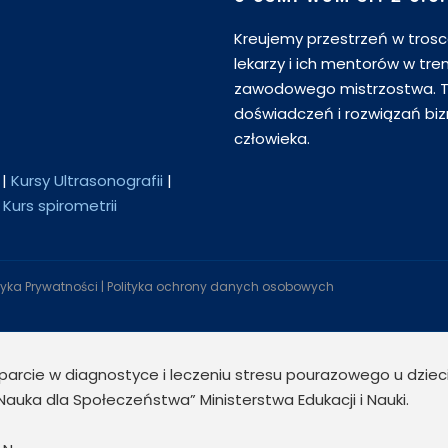
Kreujemy przestrzeń w trosce
lekarzy i ich mentorów w tre
zawodowego mistrzostwa. T
doświadczeń i rozwiązań biz
człowieka.
|
Kursy Ultrasonografii
|
|
Kurs spirometrii
ityka Prywatności
|
Polityka ochrony danych osobowych
sparcie w diagnostyce i leczeniu stresu pourazowego u dziec
ka dla Społeczeństwa” Ministerstwa Edukacji i Nauki.