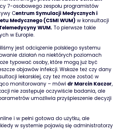
pracy 7-osobowego zespołu programistów
atywy C
entrum Symulacji Medycznych i
tetu Medycznego (CSMI WUM)
w konsultacji
i Telemedycyny WUM.
To pierwsze takie
ych w Europie.
liśmy jest odciążenie polskiego systemu
owanie działań na niektórych poziomach
może typować osoby, które mogą już być
eszcze objawów infekcji. Wskaże też czy dany
ltacji lekarskiej, czy też może zostać w
eżąco monitorowany – mówi
dr Marcin Kaczor
,
kacji nie zastępuje oczywiście badania, ale
parametrów umożliwia przyśpieszenie decyzji
nline i w pełni gotowa do użytku, ale
kiedy w systemie pojawią się administratorzy