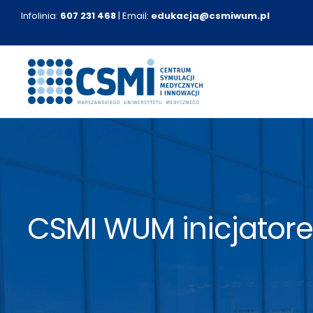
Przejdź
Infolinia:
607 231 468
| Email:
edukacja@csmiwum.pl
do
zawartości
CSMI WUM inicjatore