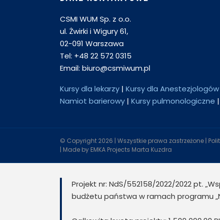
CSMI WUM Sp. z o.o.
ul. Żwirki i Wigury 61,
02-091 Warszawa
Tel: +48 22 572 0315
Email: biuro@csmiwum.pl
Kursy dla lekarzy
|
Kursy dla Anestezjologów
Namiot barierowy
|
Kursy pulmonologiczne
© Copyright
2026 | Wszystkie prawa zastrzeżone |
Pol
| Made by
EMKA Projects Marta Kuzdra
Projekt nr: NdS/552158/2022/2022 pt. „W
budżetu państwa w ramach programu „Nau